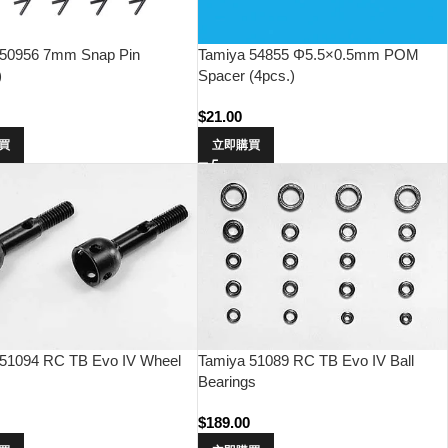
 50956 7mm Snap Pin
Tamiya 54855 Φ5.5×0.5mm POM
)
Spacer (4pcs.)
$
21.00
買
立即購買
 51094 RC TB Evo IV Wheel
Tamiya 51089 RC TB Evo IV Ball
Bearings
$
189.00