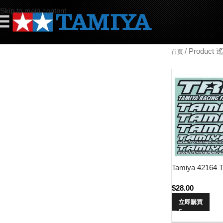
Skip to main content
☰
/
Produc
首頁
Tamiya 42164 T
$
28.00
立即購買