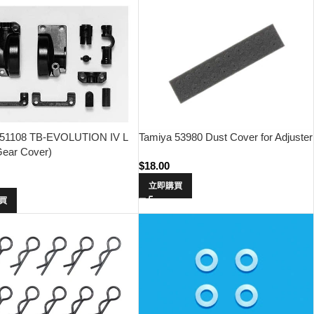
 51108 TB-EVOLUTION IV L
Tamiya 53980 Dust Cover for Adjuster
Gear Cover)
$
18.00
立即購買
買