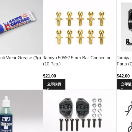
nti-Wear Grease (3g)
Tamiya 50592 5mm Ball Connector
Tamiya
(10 Pcs.)
Parts (
$
21.00
$
42.00
立即購買
立即購