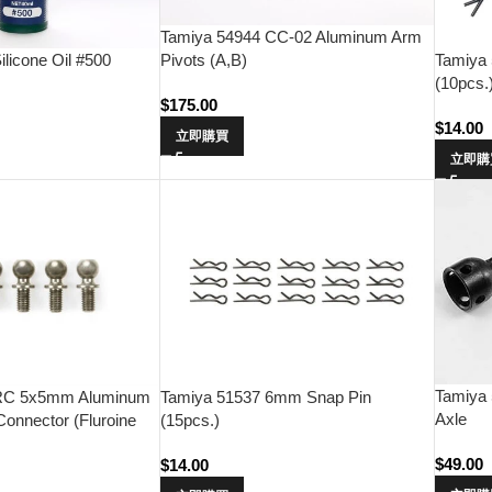
Tamiya 54944 CC-02 Aluminum Arm
Pivots (A,B)
licone Oil #500
Tamiya
(10pcs.
$
175.00
$
14.00
立即購買
立即購
Tamiya
 RC 5x5mm Aluminum
Tamiya 51537 6mm Snap Pin
Axle
onnector (Fluroine
(15pcs.)
$
49.00
$
14.00