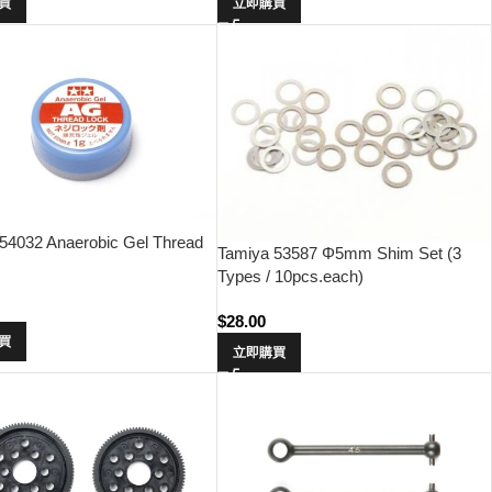
買
立即購買
54032 Anaerobic Gel Thread
Tamiya 53587 Φ5mm Shim Set (3
Types / 10pcs.each)
$
28.00
買
立即購買