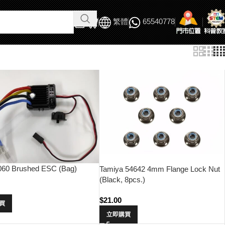
繁體
65540778
60 Brushed ESC (Bag)
Tamiya 54642 4mm Flange Lock Nut
(Black, 8pcs.)
0
$
21.00
買
立即購買