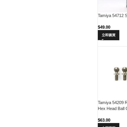
Tamiya 54712 Si
$
49.00
立即購買
Tamiya 54209
Hex Head Ball C
Coated, 5pcs)
$
63.00