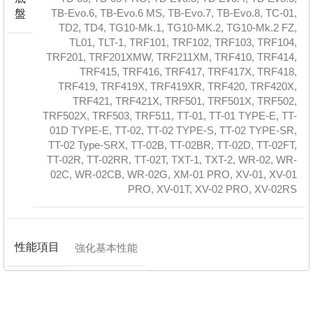
TB-Evo.6
,
TB-Evo.6 MS
,
TB-Evo.7
,
TB-Evo.8
,
TC-01
,
盤
TD2
,
TD4
,
TG10-Mk.1
,
TG10-MK.2
,
TG10-Mk.2 FZ
,
TL01
,
TLT-1
,
TRF101
,
TRF102
,
TRF103
,
TRF104
,
TRF201
,
TRF201XMW
,
TRF211XM
,
TRF410
,
TRF414
,
TRF415
,
TRF416
,
TRF417
,
TRF417X
,
TRF418
,
TRF419
,
TRF419X
,
TRF419XR
,
TRF420
,
TRF420X
,
TRF421
,
TRF421X
,
TRF501
,
TRF501X
,
TRF502
,
TRF502X
,
TRF503
,
TRF511
,
TT-01
,
TT-01 TYPE-E
,
TT-
01D TYPE-E
,
TT-02
,
TT-02 TYPE-S
,
TT-02 TYPE-SR
,
TT-02 Type-SRX
,
TT-02B
,
TT-02BR
,
TT-02D
,
TT-02FT
,
TT-02R
,
TT-02RR
,
TT-02T
,
TXT-1
,
TXT-2
,
WR-02
,
WR-
02C
,
WR-02CB
,
WR-02G
,
XM-01 PRO
,
XV-01
,
XV-01
PRO
,
XV-01T
,
XV-02 PRO
,
XV-02RS
性能項目
強化基本性能