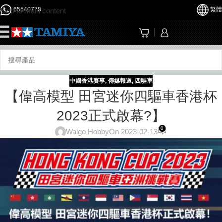
65540778
繁體
Skip to main content
☰
中國香港賽事
,
傳媒報道
,
四驅車
【偉高模型 田宮迷你四驅車香港杯
2023正式啟幕?】
0
Waigo Hobby
On 2023-02-13