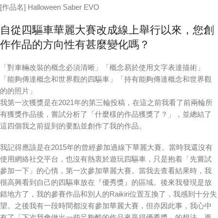
[作品名] Halloween Saber EVO
自從四驅車華麗大賽改成線上舉行以來，您創
作作品的方向性有甚麼變化嗎？
「對車輛改裝的概念必須清晰」「概念易於使用文字表達描術」
「能夠傳達概念和世界觀的四驅車」「持有能夠傳達概念和世界觀
的的照片」
我第一次獲獎是在2021年的第三輪投稿，在這之前我看了前兩輪所
有獲獎作品後，嘗試分析了「什麼樣的作品獲獎了？」，並總結了
這四個我之前提到的要點並創作了我的作品。
我記得應該是在2015年的曾經參加過線下華麗大賽。當時我還沒有
使用網絡社交平台，也沒有熱衷於遊玩四驅車，只是抱着「先嘗試
參加一下」的心情，第一次參加華麗大賽。當我去查看結果時，我
很高興看到自己的四驅車放在『優秀獎』的區域。後來我發現是放
錯地方了，我的參賽作品和別人的Raikiri位置互換了，我感到十分失
望。之後我有一段時間都沒有參加華麗大賽，但亦因此事，我心中
有了「下次我會做出一些足夠酷的作品來贏得優秀獎」的想法，更