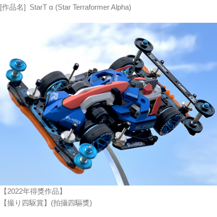
[作品名] StarT α (Star Terraformer Alpha)
【2022年得獎作品】
【撮り四駆賞】(拍攝四驅獎)