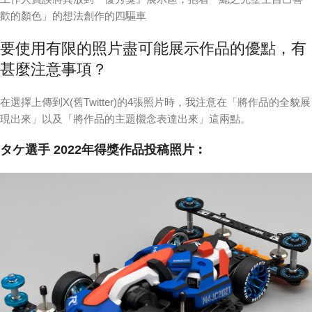
歡的顏色」的想法創作的四驅車
要使用有限的照片盡可能展示作品的優點，有
甚麼注意事項？
在選擇上傳到X(舊Twitter)的4張照片時，我注意在「將作品的全貌展
現出來」以及「將作品的主題櫬念表達出來」這兩點。
タケ選手 2022年得獎作品投稿照片︰