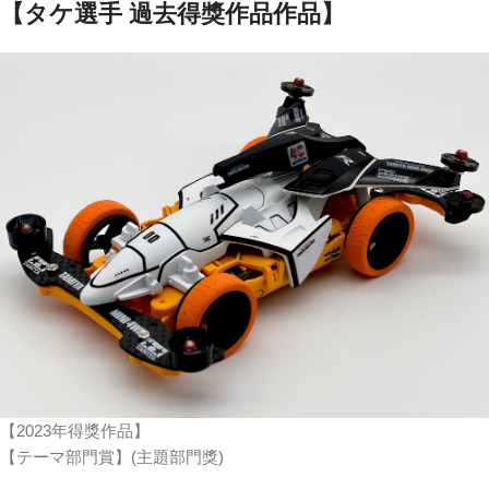
【タケ選手 過去得獎作品作品】
【2023年得獎作品】
【テーマ部門賞】(主題部門獎)