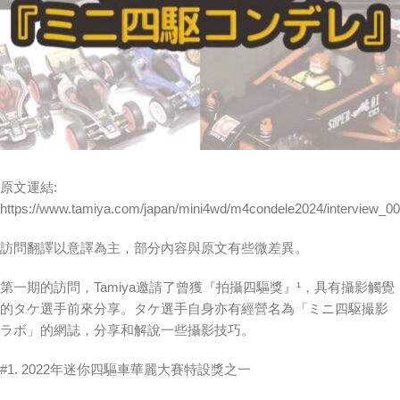
原文運結:
https://www.tamiya.com/japan/mini4wd/m4condele2024/interview_00
訪問翻譯以意譯為主，部分內容與原文有些微差異。
第一期的訪問，Tamiya邀請了曾獲『拍攝四驅獎』¹，具有攝影觸覺
的タケ選手前來分享。タケ選手自身亦有經營名為「ミニ四駆撮影
ラボ」的網誌，分享和解說一些攝影技巧。
#1. 2022年迷你四驅車華麗大賽特設獎之一