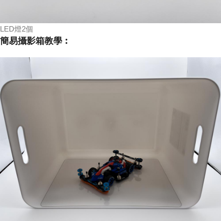
LED燈2個
簡易攝影箱教學︰