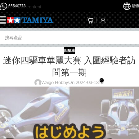
65540778
繁體
Skip to main content
☰
四驅車
迷你四驅車華麗大賽 入圍經驗者訪
問第一期
0
Waigo Hobby
On 2024-03-13