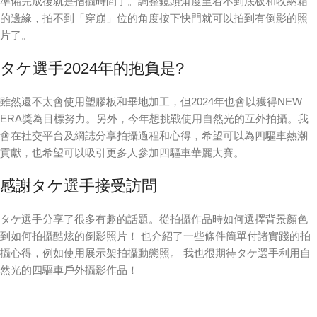
準備完成後就是指攝時間了。調整鏡頭角度至看不到底板和收納箱
的邊緣，拍不到「穿崩」位的角度按下快門就可以拍到有倒影的照
片了。
タケ選手2024年的抱負是?
雖然還不太會使用塑膠板和畢地加工，但2024年也會以獲得NEW
ERA獎為目標努力。另外，今年想挑戰使用自然光的互外拍攝。我
會在社交平台及網誌分享拍攝過程和心得，希望可以為四驅車熱潮
貢獻，也希望可以吸引更多人參加四驅車華麗大賽。
感謝タケ選手接受訪問
タケ選手分享了很多有趣的話題。從拍攝作品時如何選擇背景顏色
到如何拍攝酷炫的倒影照片！ 也介紹了一些條件簡單付諸實踐的拍
攝心得，例如使用展示架拍攝動態照。 我也很期待タケ選手利用自
然光的四驅車戶外攝影作品！