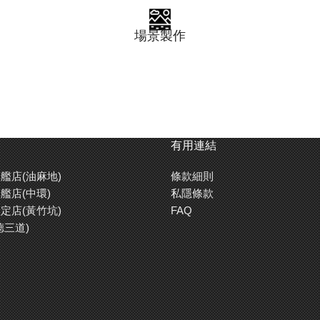
場景製作
有用連結
艦店(油麻地)
條款細則
艦店(中環)
私隱條款
定店(黃竹坑)
FAQ
德三道)