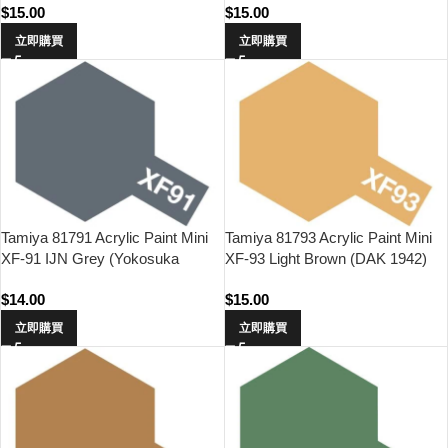
$
15.00
$
15.00
立即購買
立即購買
Tamiya 81791 Acrylic Paint Mini
Tamiya 81793 Acrylic Paint Mini
XF-91 IJN Grey (Yokosuka
XF-93 Light Brown (DAK 1942)
Arsenal)
$
14.00
$
15.00
立即購買
立即購買