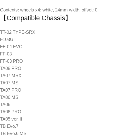
Contents: wheels x4; white, 24mm width, offset: 0.
【Compatible Chassis】
TT-02 TYPE-SRX
F103GT
FF-04 EVO
FF-03
FF-03 PRO
TA08 PRO
TA07 MSX
TA07 MS
TA07 PRO
TA06 MS
TA06
TA06 PRO
TA05 ver.Ⅱ
TB Evo.7
TB Evo.6 MS