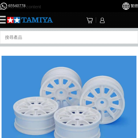
65540778
繁體
Skip to main content
☰