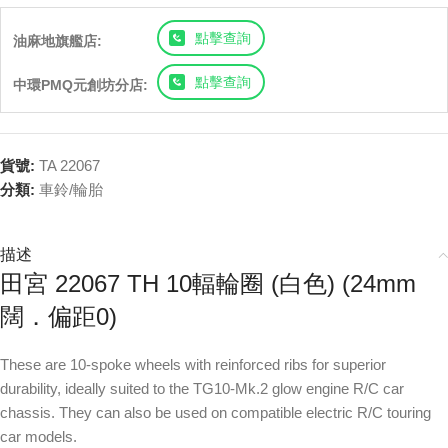
點擊查詢
油麻地旗艦店:
點擊查詢
中環PMQ元創坊分店:
貨號:
TA 22067
分類:
車鈴/輪胎
描述
田宮 22067 TH 10輻輪圈 (白色) (24mm
闊．偏距0)
These are 10-spoke wheels with reinforced ribs for superior
durability, ideally suited to the TG10-Mk.2 glow engine R/C car
chassis. They can also be used on compatible electric R/C touring
car models.