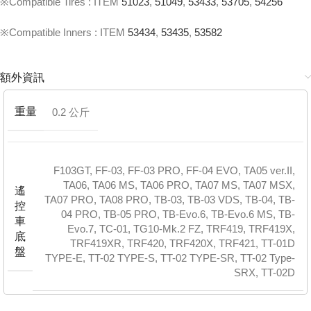
※Compatible Tires : ITEM
51023
,
51049
,
53433
,
53705
,
54256
※Compatible Inners : ITEM
53434
,
53435
,
53582
額外資訊
重量
0.2 公斤
F103GT
,
FF-03
,
FF-03 PRO
,
FF-04 EVO
,
TA05 ver.II
,
TA06
,
TA06 MS
,
TA06 PRO
,
TA07 MS
,
TA07 MSX
,
遙
TA07 PRO
,
TA08 PRO
,
TB-03
,
TB-03 VDS
,
TB-04
,
TB-
控
04 PRO
,
TB-05 PRO
,
TB-Evo.6
,
TB-Evo.6 MS
,
TB-
車
Evo.7
,
TC-01
,
TG10-Mk.2 FZ
,
TRF419
,
TRF419X
,
底
TRF419XR
,
TRF420
,
TRF420X
,
TRF421
,
TT-01D
盤
TYPE-E
,
TT-02 TYPE-S
,
TT-02 TYPE-SR
,
TT-02 Type-
SRX
,
TT-02D