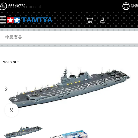
65540778
繁體
Skip to main content
☰
SOLD OUT
Click to enlarge