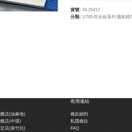
貨號:
TA 25417
分類:
1/700 吃水線系列 艦船模
有用連結
艦店(油麻地)
條款細則
艦店(中環)
私隱條款
定店(黃竹坑)
FAQ