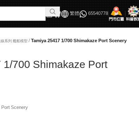
繁體
65540778
/
Tamiya 25417 1/700 Shimakaze Port Scenery
吃水線系列 艦船模型
 1/700 Shimakaze Port
 Port Scenery