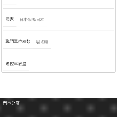
國家
日本帝國/日本
戰鬥單位種類
驅逐艦
遙控車底盤
門巿分店