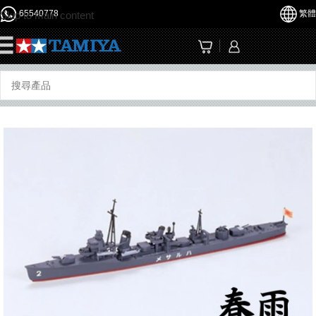
65540778
繁體
Skip to main content
☰