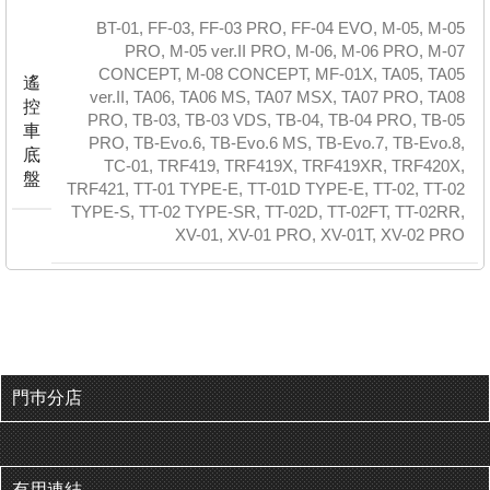
BT-01
,
FF-03
,
FF-03 PRO
,
FF-04 EVO
,
M-05
,
M-05
PRO
,
M-05 ver.II PRO
,
M-06
,
M-06 PRO
,
M-07
CONCEPT
,
M-08 CONCEPT
,
MF-01X
,
TA05
,
TA05
遙
ver.II
,
TA06
,
TA06 MS
,
TA07 MSX
,
TA07 PRO
,
TA08
控
PRO
,
TB-03
,
TB-03 VDS
,
TB-04
,
TB-04 PRO
,
TB-05
車
PRO
,
TB-Evo.6
,
TB-Evo.6 MS
,
TB-Evo.7
,
TB-Evo.8
,
底
TC-01
,
TRF419
,
TRF419X
,
TRF419XR
,
TRF420X
,
盤
TRF421
,
TT-01 TYPE-E
,
TT-01D TYPE-E
,
TT-02
,
TT-02
TYPE-S
,
TT-02 TYPE-SR
,
TT-02D
,
TT-02FT
,
TT-02RR
,
XV-01
,
XV-01 PRO
,
XV-01T
,
XV-02 PRO
門巿分店
有用連結