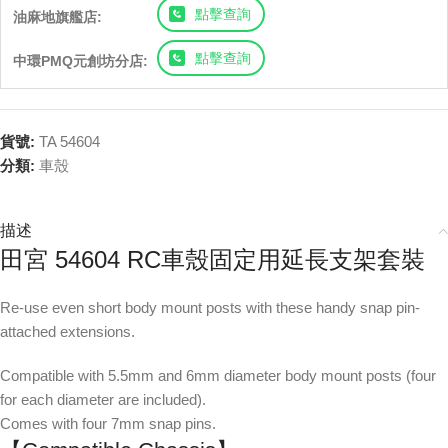
點擊查詢
油麻地旗艦店:
點擊查詢
中環PMQ元創坊分店:
貨號:
TA 54604
分類:
車殼
描述
田宮 54604 RC車殼固定用延長支架套裝
Re-use even short body mount posts with these handy snap pin-
attached extensions.
Compatible with 5.5mm and 6mm diameter body mount posts (four
for each diameter are included).
Comes with four 7mm snap pins.