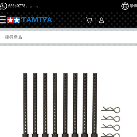
65540778
繁體
Skip to main content
☰