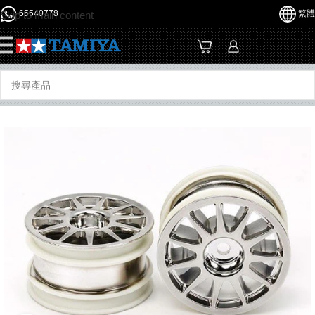
65540778
繁體
Skip to main content
☰