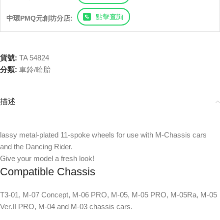
點擊查詢
中環PMQ元創坊分店:
貨號:
TA 54824
分類:
車鈴/輪胎
描述
lassy metal-plated 11-spoke wheels for use with M-Chassis cars
and the Dancing Rider.
Give your model a fresh look!
Compatible Chassis
T3-01, M-07 Concept, M-06 PRO, M-05, M-05 PRO, M-05Ra, M-05
Ver.II PRO, M-04 and M-03 chassis cars.