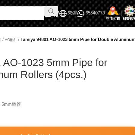
繁體
65540778
/
/
Tamiya 94801 AO-1023 5mm Pipe for Double Aluminum 
件
AO配件
 AO-1023 5mm Pipe for
um Rollers (4pcs.)
用 5mm墊管