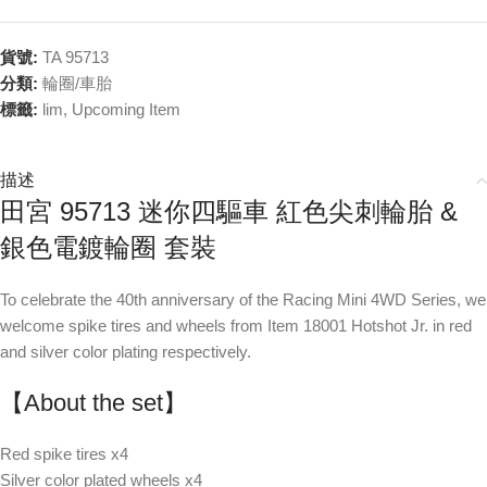
貨號:
TA 95713
分類:
輪圈/車胎
標籤:
lim
,
Upcoming Item
描述
田宮 95713 迷你四驅車 紅色尖刺輪胎 &
銀色電鍍輪圈 套裝
To celebrate the 40th anniversary of the Racing Mini 4WD Series, we
welcome spike tires and wheels from Item 18001 Hotshot Jr. in red
and silver color plating respectively.
【About the set】
Red spike tires x4
Silver color plated wheels x4