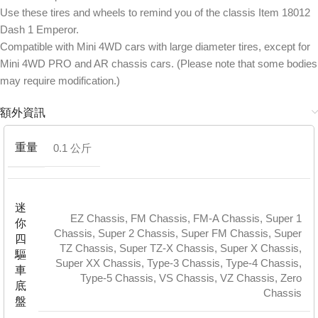
Use these tires and wheels to remind you of the classis Item 18012
Dash 1 Emperor.
Compatible with Mini 4WD cars with large diameter tires, except for
Mini 4WD PRO and AR chassis cars. (Please note that some bodies
may require modification.)
額外資訊
重量
0.1 公斤
迷
EZ Chassis
,
FM Chassis
,
FM-A Chassis
,
Super 1
你
Chassis
,
Super 2 Chassis
,
Super FM Chassis
,
Super
四
TZ Chassis
,
Super TZ-X Chassis
,
Super X Chassis
,
驅
Super XX Chassis
,
Type-3 Chassis
,
Type-4 Chassis
,
車
Type-5 Chassis
,
VS Chassis
,
VZ Chassis
,
Zero
底
Chassis
盤