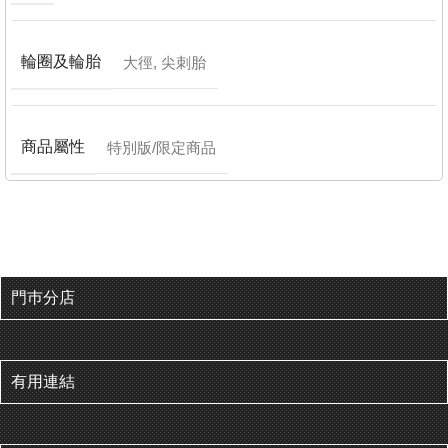
輪圈及輪胎
大徑
,
尖刺胎
商品屬性
特別版/限定商品
門巿分店
有用連結