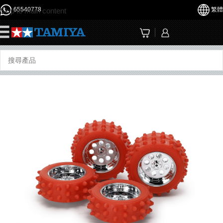
65540778
繁體
Skip to main content
☰