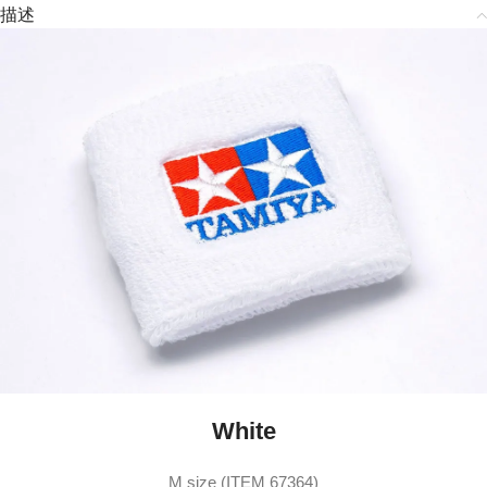
描述
White
M size (ITEM 67364)