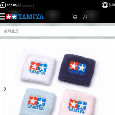
65540778
繁體
Skip to main content
☰