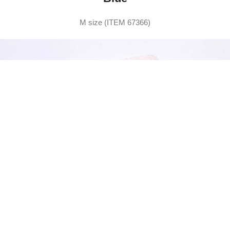
M size (ITEM 67366)
Pink