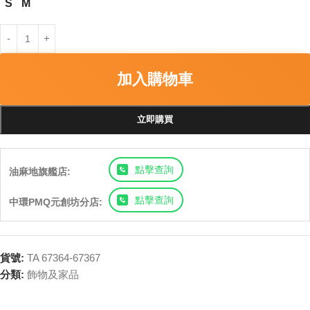
S
M
加入購物車
立即購買
點擊查詢
油麻地旗艦店:
點擊查詢
中環PMQ元創坊分店:
貨號:
TA 67364-67367
分類:
飾物及家品