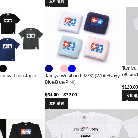
立即購買
Tamiya 
(90cm/
Tamiya Logo Japan
Tamiya Wristband (M/S) (White/Navy
Blue/Blue/Pink)
$
120.0
$
64.00
–
$
72.00
立即購
立即購買