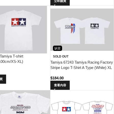
立即購買
缺貨
Tamiya T-shirt
SOLD OUT
100cm/XS-XL)
Tamiya 67243 Tamiya Racing Factory
Stripe Logo T-Shirt A Type (White) XL
0
$
184.00
買
查看內容