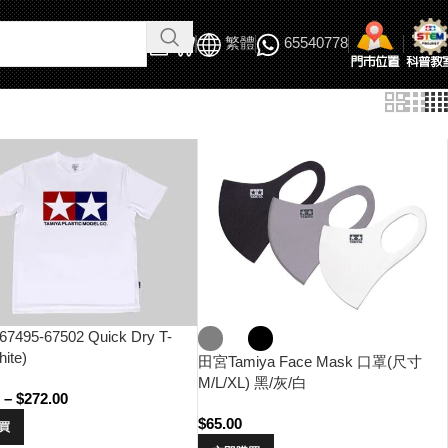
繁體
65540778
67495-67502 Quick Dry T-
hite)
田宮Tamiya Face Mask 口罩(尺寸
M/L/XL) 黑/灰/白
0
–
$
272.00
$
65.00
買