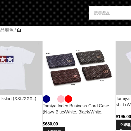
 產品顏色
/
白
T-shirt (XXL/XXXL)
Tamiya 
shirt (W
Tamiya Inden Business Card Case
(Navy Blue/White, Black/White,
$
195.0
Black/Red, Black/Pink)
$
680.00
立即購