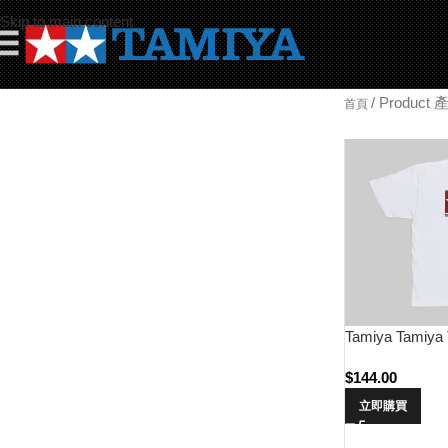
Skip to main content
☰
/
Product
首頁
Tamiya Tamiya 
$
144.00
立即購買