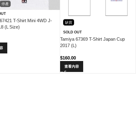
停產
OUT
67421 T-Shirt Mini 4WD J-
缺貨
8 (L Size)
SOLD OUT
Tamiya 67369 T-Shirt Japan Cup
0
2017 (L)
容
$
160.00
查看內容