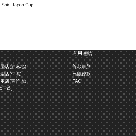
-Shirt Japan Cup
有用連結
艦店(油麻地)
條款細則
艦店(中環)
私隱條款
定店(黃竹坑)
FAQ
德三道)