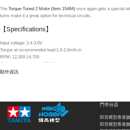
The
Torque-Tuned 2 Motor (Item 15484)
once again gets a special re
turns make it a great option for technical circuits.
【Specifications】
Input voltage: 2.4-3.0V
Torque at recommended load:1.6-2.0mN-m
RPM: 12,300-14,700
Current consumption: 1.7-2.0A
*RPM and current consumption figures are when used at recommend
額外資訊
門巿分店
田宮模型香港旗
田宮模型香港旗