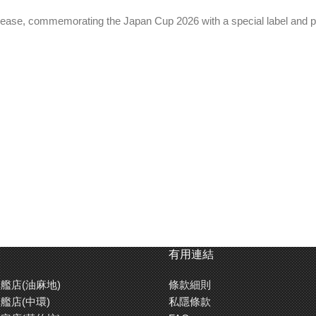
lease, commemorating the Japan Cup 2026 with a special label and p
ed load.
有用連結
艦店(油麻地)
條款細則
艦店(中環)
私隱條款