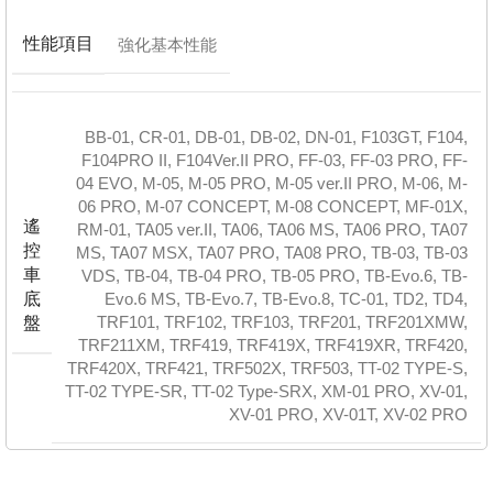
性能項目
強化基本性能
BB-01
,
CR-01
,
DB-01
,
DB-02
,
DN-01
,
F103GT
,
F104
,
F104PRO II
,
F104Ver.II PRO
,
FF-03
,
FF-03 PRO
,
FF-
04 EVO
,
M-05
,
M-05 PRO
,
M-05 ver.II PRO
,
M-06
,
M-
06 PRO
,
M-07 CONCEPT
,
M-08 CONCEPT
,
MF-01X
,
遙
RM-01
,
TA05 ver.II
,
TA06
,
TA06 MS
,
TA06 PRO
,
TA07
控
MS
,
TA07 MSX
,
TA07 PRO
,
TA08 PRO
,
TB-03
,
TB-03
車
VDS
,
TB-04
,
TB-04 PRO
,
TB-05 PRO
,
TB-Evo.6
,
TB-
底
Evo.6 MS
,
TB-Evo.7
,
TB-Evo.8
,
TC-01
,
TD2
,
TD4
,
TRF101
,
TRF102
,
TRF103
,
TRF201
,
TRF201XMW
,
盤
TRF211XM
,
TRF419
,
TRF419X
,
TRF419XR
,
TRF420
,
TRF420X
,
TRF421
,
TRF502X
,
TRF503
,
TT-02 TYPE-S
,
TT-02 TYPE-SR
,
TT-02 Type-SRX
,
XM-01 PRO
,
XV-01
,
XV-01 PRO
,
XV-01T
,
XV-02 PRO