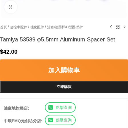
Click to enlarge
/
/
/
首頁
遙控車配件
強化配件
活塞/油壓桿/O型圈/墊片
Tamiya 53539 φ5.5mm Aluminum Spacer Set
$
42.00
加入購物車
立即購買
點擊查詢
油麻地旗艦店:
點擊查詢
中環PMQ元創坊分店: