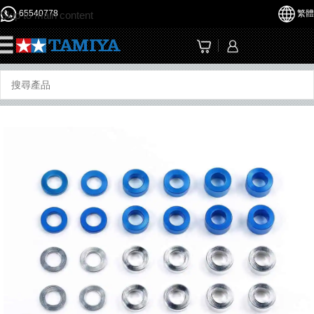
65540778
繁體
Skip to main content
☰