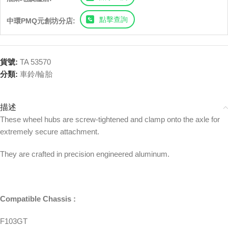
點擊查詢
中環PMQ元創坊分店:
貨號:
TA 53570
分類:
車鈴/輪胎
描述
These wheel hubs are screw-tightened and clamp onto the axle for
extremely secure attachment.
They are crafted in precision engineered aluminum.
Compatible Chassis :
F103GT