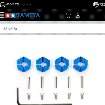
65540778
繁體
Skip to main content
☰