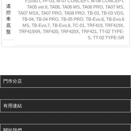
F103GT
,
FF-03
,
M-07 CONCEPT
,
M-08 CONCEPT
,
遙
TA05 ver.II
,
TA06
,
TA06 MS
,
TA06 PRO
,
TA07 MS
,
控
TA07 MSX
,
TA07 PRO
,
TA08 PRO
,
TB-03
,
TB-03 VDS
,
車
TB-04
,
TB-04 PRO
,
TB-05 PRO
,
TB-Evo.6
,
TB-Evo.6
底
MS
,
TB-Evo.7
,
TB-Evo.8
,
TC-01
,
TRF419
,
TRF419X
,
TRF419XR
,
TRF420
,
TRF420X
,
TRF421
,
TT-02 TYPE-
盤
S
,
TT-02 TYPE-SR
門巿分店
有用連結
關於我們