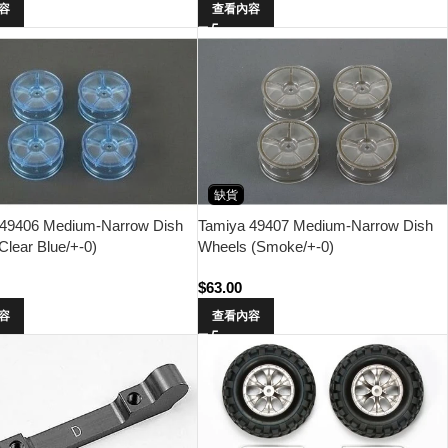
容
查看內容
缺貨
Tamiya 49407 Medium-Narrow Dish
 49406 Medium-Narrow Dish
Wheels (Smoke/+-0)
Clear Blue/+-0)
$
63.00
查看內容
容