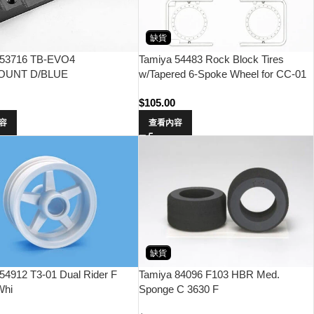
缺貨
 53716 TB-EVO4
Tamiya 54483 Rock Block Tires
OUNT D/BLUE
w/Tapered 6-Spoke Wheel for CC-01
$
105.00
容
查看內容
缺貨
54912 T3-01 Dual Rider F
Tamiya 84096 F103 HBR Med.
Whi
Sponge C 3630 F