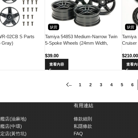
缺貨
缺貨
WR-02CB S Parts
Tamiya 54853 Medium-Narrow Twin
Tamiya
 Gray)
5-Spoke Wheels (24mm Width,
Cruiser
Offset+2) (Black/4pcs.)
(4pcs)w
$
39.00
$
210.0
查看內容
查看內
←
1
2
3
4
5
6
有用連結
艦店(油麻地)
條款細則
艦店(中環)
私隱條款
定店(黃竹坑)
FAQ