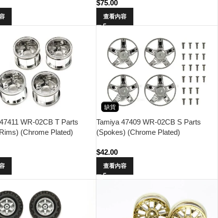
$
75.00
容
查看內容
缺貨
 47411 WR-02CB T Parts
Tamiya 47409 WR-02CB S Parts
Rims) (Chrome Plated)
(Spokes) (Chrome Plated)
$
42.00
容
查看內容