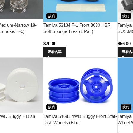
缺貨
缺貨
Tamiya
Medium-Narrow 18-
Tamiya 53134 F-1 Front 3630 HBR
SUS.M
(Smoke/ +-0)
Soft Sponge Tires (1 Pair)
$
56.00
$
70.00
查看內
查看內容
缺貨
缺貨
2WD Buggy F Dish
Tamiya 54681 4WD Buggy Front Star-
Tamiya 
Dish Wheels (Blue)
Wheel 