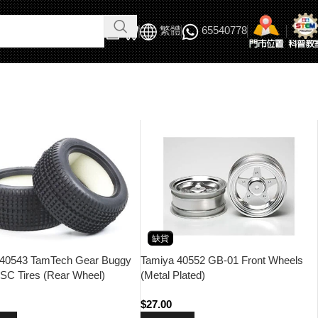
繁體
65540778
缺貨
 40543 TamTech Gear Buggy
Tamiya 40552 GB-01 Front Wheels
SC Tires (Rear Wheel)
(Metal Plated)
$
27.00