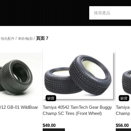
/
/
頁面 7
強化配件
車鈴/輪胎
缺貨
缺貨
Tamiya 40542 TamTech Gear Buggy
Tamiya
/12 GB-01 WildBoar
Champ SC Tires (Front Wheel)
Champ 
$
49.00
$
56.00